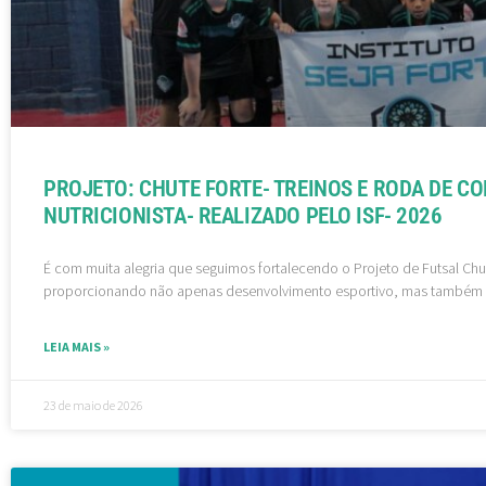
PROJETO: CHUTE FORTE- TREINOS E RODA DE C
NUTRICIONISTA- REALIZADO PELO ISF- 2026
É com muita alegria que seguimos fortalecendo o Projeto de Futsal Chu
proporcionando não apenas desenvolvimento esportivo, mas também
LEIA MAIS »
23 de maio de 2026