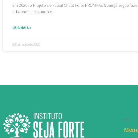
Em 2026, o Projeto de Futsal Chute Forte PROMIFAE Guarujá segue fazen
a 14 anos, utilizando o
LEIA MAIS »
23 de maio de 2026
Men