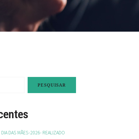
PESQUISAR
centes
IA DAS MÃES-2026- REALIZADO