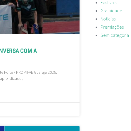
Festivais
Gratuidade
Notícias
Premiações
Sem categoria
ONVERSA COM A
te Forte / PROMIFAE Guarujá 2026,
 aprendizado,