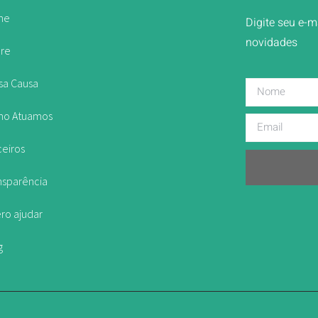
me
Digite seu e-m
novidades
re
sa Causa
o Atuamos
ceiros
nsparência
ro ajudar
g