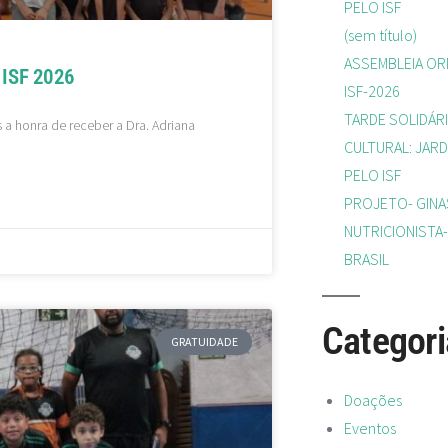
PELO ISF
(sem título)
ASSEMBLEIA ORD
ISF 2026
ISF-2026
TARDE SOLIDÁRI
a honra de receber a Dra. Adriana
CULTURAL: JARD
PELO ISF
PROJETO- GINA
NUTRICIONISTA-
BRASIL
Categori
GRATUIDADE
Doações
Eventos