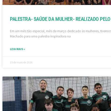
PALESTRA- SAÚDE DA MULHER- REALIZADO PELO 
Em um mês tão especial, mês de março dedicado às mulheres, tivemos 
Machado para uma palestra inspiradora na
LEIA MAIS »
23 de maio de 2026