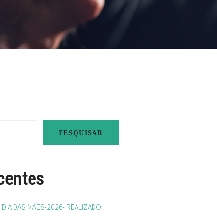
PESQUISAR
centes
IA DAS MÃES-2026- REALIZADO