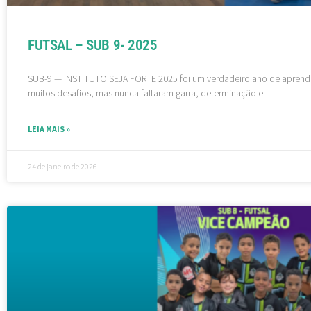
FUTSAL – SUB 9- 2025
SUB-9 — INSTITUTO SEJA FORTE 2025 foi um verdadeiro ano de aprend
muitos desafios, mas nunca faltaram garra, determinação e
LEIA MAIS »
24 de janeiro de 2026