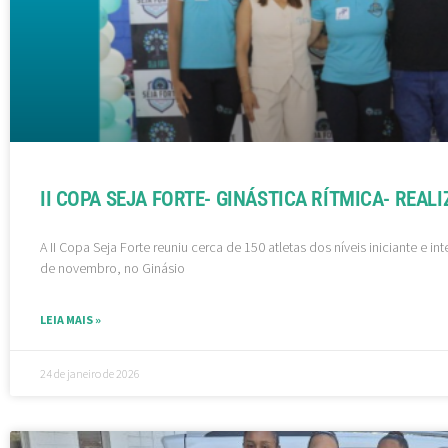
II COPA SEJA FORTE- GINÁSTICA RÍTMICA- REALI
A II Copa Seja Forte reuniu cerca de 150 atletas dos níveis iniciante e i
de novembro, no Ginásio
LEIA MAIS »
24 de janeiro de 2026