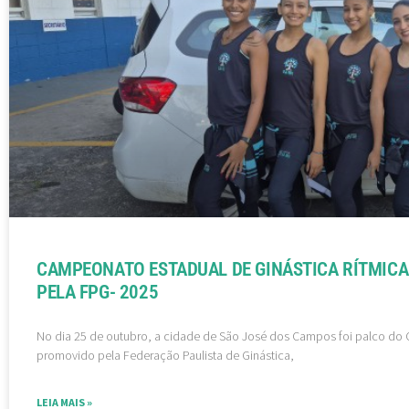
CAMPEONATO ESTADUAL DE GINÁSTICA RÍTMICA
PELA FPG- 2025
No dia 25 de outubro, a cidade de São José dos Campos foi palco do
promovido pela Federação Paulista de Ginástica,
LEIA MAIS »