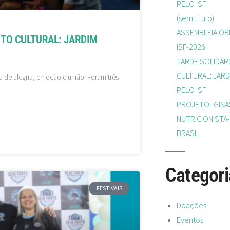
PELO ISF
(sem título)
ASSEMBLEIA ORD
NTO CULTURAL: JARDIM
ISF-2026
TARDE SOLIDÁRI
CULTURAL: JARD
ta de alegria, emoção e união. Foram três
PELO ISF
PROJETO- GINA
NUTRICIONISTA-
BRASIL
Categori
FESTIVAIS
Doações
Eventos