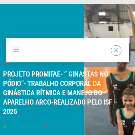
PROJETO PROMIFAE- ” GINASTAS NO
PÓDIO”- TRABALHO CORPORAL DA
GINÁSTICA RÍTMICA E MANEJO DO
APARELHO ARCO-REALIZADO PELO ISF –
2025
outubro 18, 2025
6:10 pm