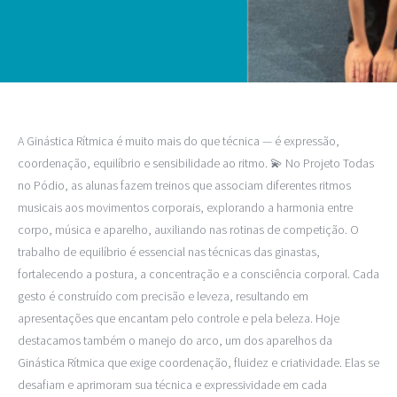
A Ginástica Rítmica é muito mais do que técnica — é expressão,
coordenação, equilíbrio e sensibilidade ao ritmo. 💫 No Projeto Todas
no Pódio, as alunas fazem treinos que associam diferentes ritmos
musicais aos movimentos corporais, explorando a harmonia entre
corpo, música e aparelho, auxiliando nas rotinas de competição. O
trabalho de equilíbrio é essencial nas técnicas das ginastas,
fortalecendo a postura, a concentração e a consciência corporal. Cada
gesto é construído com precisão e leveza, resultando em
apresentações que encantam pelo controle e pela beleza. Hoje
destacamos também o manejo do arco, um dos aparelhos da
Ginástica Rítmica que exige coordenação, fluidez e criatividade. Elas se
desafiam e aprimoram sua técnica e expressividade em cada