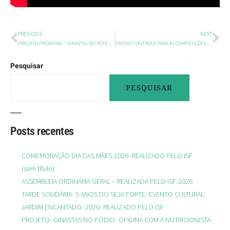
PREVIOUS
NEXT
PROJETO PROMIFAE- ” GINASTAS NO PÓDIO”- ENTREGA DOS UNIFORMES-REALIZADO PELO ISF – 2025
TREINO CONTROLE PARA AS COMPETIÇÕES DO 2.º SEMESTRE SEJA FORTE X TUMIARU- REALIZADO PELO TUMIARU- 2025
Pesquisar
PESQUISAR
Posts recentes
COMEMORAÇÃO DIA DAS MÃES-2026- REALIZADO PELO ISF
(sem título)
ASSEMBLEIA ORDINÁRIA GERAL – REALIZADA PELO ISF-2026
TARDE SOLIDÁRIA- 5 ANOS DO SEJA FORTE- EVENTO CULTURAL:
JARDIM ENCANTADO- 2026- REALIZADO PELO ISF
PROJETO- GINASTAS NO PÓDIO- OFICINA COM A NUTRICIONISTA-