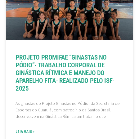
PROJETO PROMIFAE “GINASTAS NO
PÓDIO”- TRABALHO CORPORAL DE
GINÁSTICA RÍTMICA E MANEJO DO
APARELHO FITA- REALIZADO PELO ISF-
2025
As ginastas do Projeto Ginastas no Pódio, da Secretaria de
Esportes do Guarujá, com patrocínio da Santos Brasil,
desenvolvem na Ginástica Rítmica um trabalho que
LEIA MAIS »