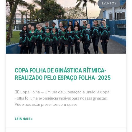
EVENTOS
COPA FOLHA DE GINÁSTICA RÍTMICA-
REALIZADO PELO ESPAÇO FOLHA- 2025
🤸‍♀ Copa Folha — Um Dia de Superação e União! A Copa
Folha foi uma experiência incrível para nossas ginastas!
Pudemos estar presentes com quase
LEIA MAIS »