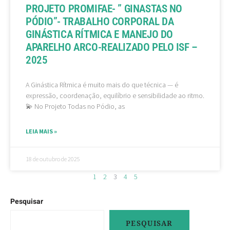
PROJETO PROMIFAE- ” GINASTAS NO
PÓDIO”- TRABALHO CORPORAL DA
GINÁSTICA RÍTMICA E MANEJO DO
APARELHO ARCO-REALIZADO PELO ISF –
2025
A Ginástica Rítmica é muito mais do que técnica — é
expressão, coordenação, equilíbrio e sensibilidade ao ritmo.
💫 No Projeto Todas no Pódio, as
LEIA MAIS »
18 de outubro de 2025
1
2
3
4
5
Pesquisar
PESQUISAR