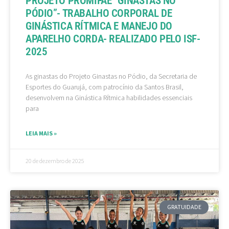
PROJETO PROMIFAE “GINASTAS NO
PÓDIO”- TRABALHO CORPORAL DE
GINÁSTICA RÍTMICA E MANEJO DO
APARELHO CORDA- REALIZADO PELO ISF-
2025
As ginastas do Projeto Ginastas no Pódio, da Secretaria de
Esportes do Guarujá, com patrocínio da Santos Brasil,
desenvolvem na Ginástica Rítmica habilidades essenciais
para
LEIA MAIS »
20 de dezembro de 2025
GRATUIDADE