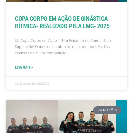
COPA CORPO EM AÇÃO DE GINÁSTICA
RÍTMICA- REALIZADO PELA LMG- 2025
🤸‍♀ Copa Corpo em Ação — Um Feriadão de Conquistas e
Superação! O mês de outubro foi marcado por três dias
intensos de muita competição,
LEIA MAIS »
12 de novembro de 2025
PREMIAÇÕES