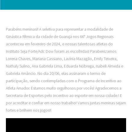
Parabéns meninas!! A seletiva para representar a modalidade de
Ginástica Rítmica da cidade de Guarujá nos 66° Jogos Regionais
aconteceu em fevereiro de 2024, e nossas talentosas atletas do
Instituto Seja Forte/Adc Dow foram as escolhidas! Parabenizamos
Lorena Chaves, Mariana Cassiano, Lavínia Mazagão, Emily Teixeira,
Nathaly Sulino, Ana Gabriela Lima, Eduarda Nóbrega, Isabeli Almeda e
Gabriela Amâncio. No dia 20/06, elas assinaram o termo de
participação, sendo contempladas com o Programa de Incentivo ao
Atleta Amador. Estamos muito orgulhosos por vocês! Agradecemos a
Secretaria de Esportes pelo incentivo ao esporte em nossa cidade.! E
por acreditar e confiar em nosso trabalho! Vamos juntas meninas sejam
fortes e brilhem nos jogos!!