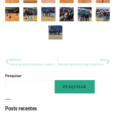
PREVIOUS
NEXT
COPA SP DE GINÁSTICA RÍTMICA- JUVENIL E ADULTO AVANÇADO REALIZADA PELA FPG- 2024
TROCA DE PRESIDÊNCIA- REALIZADO PELO ISF- 2024
Pesquisar
PESQUISAR
Posts recentes